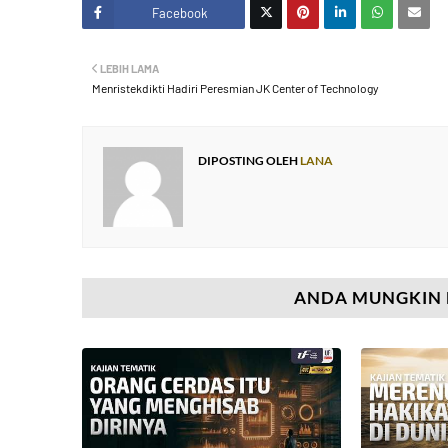
Facebook
Twitt
LEBIH LAMA
er
Menristekdikti Hadiri Peresmian JK Center of Technology
DIPOSTING OLEH
LANA
ANDA MUNGKIN 