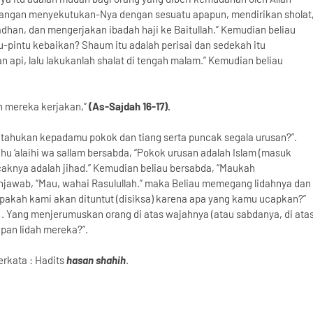
 jangan menyekutukan-Nya dengan sesuatu apapun, mendirikan sholat
an, dan mengerjakan ibadah haji ke Baitullah.” Kemudian beliau
u-pintu kebaikan? Shaum itu adalah perisai dan sedekah itu
i, lalu lakukanlah shalat di tengah malam.” Kemudian beliau
h mereka kerjakan,”
(As-Sajdah 16-17).
itahukan kepadamu pokok dan tiang serta puncak segala urusan?”.
ahu ‘alaihi wa sallam bersabda, “Pokok urusan adalah Islam (masuk
caknya adalah jihad.” Kemudian beliau bersabda, “Maukah
njawab, “Mau, wahai Rasulullah.” maka Beliau memegang lidahnya dan
, apakah kami akan dituntut (disiksa) karena apa yang kamu ucapkan?”
!. Yang menjerumuskan orang di atas wajahnya (atau sabdanya, di ata
apan lidah mereka?”.
erkata : Hadits
hasan shahih
.