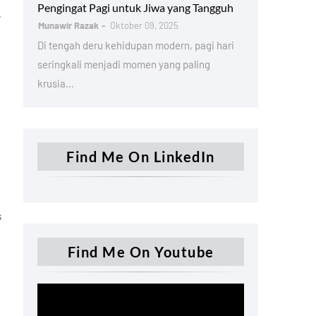
Pengingat Pagi untuk Jiwa yang Tangguh
,
Munawir Razak
Oktober 09, 2025
Di tengah deru kehidupan modern, pagi hari
seringkali menjadi momen yang paling
krusia…
Find Me On LinkedIn
s
Find Me On Youtube