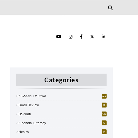
Categories
Al-Adabul Mufrod
43
Book Review
8
Dakwah
56
Financial Literacy
5
Health
13