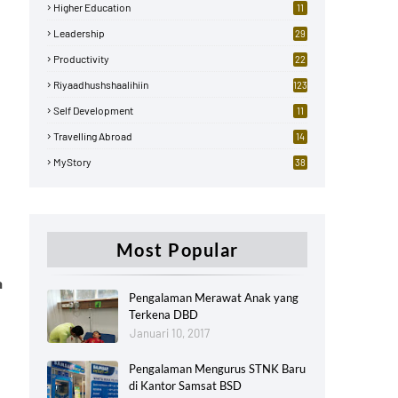
Higher Education
11
Leadership
29
Productivity
22
Riyaadhushshaalihiin
123
Self Development
11
Travelling Abroad
14
MyStory
38
Most Popular
a
Pengalaman Merawat Anak yang
Terkena DBD
Januari 10, 2017
Pengalaman Mengurus STNK Baru
di Kantor Samsat BSD