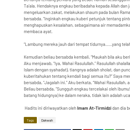
Ta’ala. Hendaknya engkau beribadaha kepada Allah dan
mengeluarkan zakat, melakukan shaum pada bulan Ramadh
bersabda. “Inginkah engkau kuberi petunjuk tentang pint
menghapuskan kesalahan, sebagaimana air memadamkan ap
membaca ayat.
“Lambung mereka jauh dari tempat tidurnya…...yang tela
Kemudian beliau bersabda kembali, “Maukah bila aku ber
Aku menjawab, “Iya, Wahai Rasulullah.” Rasulullah shalall
Islam dengan syahadat), tiangnya adalah sholat, dan pun
kuberitahukan tentang kendali bagi semua itu?” Saya me
bersabda, “Jagalah ini.” Aku berkata, “Wahai Rasulullah
Beliau bersabda, “Sungguh engkau tercelakai oleh ibumu
batang hidungnya) ke dalam neraka, tidak lain adalah uc
Hadits ini diriwayatkan oleh
Imam At-Tirmidzi
dan dia b
Tags
Dakwah