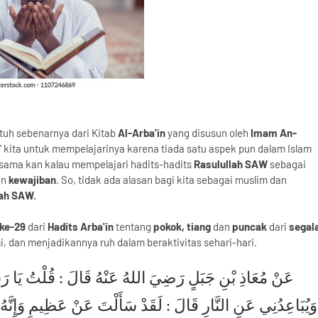
n tuh sebenarnya dari Kitab
Al-Arba'in
yang disusun oleh
Imam An-
' kita untuk mempelajarinya karena tiada satu aspek pun dalam Islam
ersama kan kalau mempelajari hadits-hadits
Rasulullah SAW
sebagai
an
kewajiban
. So, tidak ada alasan bagi kita sebagai muslim dan
lah SAW.
ke-29
dari
Hadits Arba'in
tentang
pokok, tiang
dan
puncak
dari
segal
 dan menjadikannya ruh dalam beraktivitas sehari-hari.
عَنْ مُعَاذِ بْنِ جَبَلٍ رَضِيَ اللهُ عَنْهُ قَالَ : قُلْتُ يَا رَسُ
وَيُبَاعِدُنِي عَنِ النَّارِ قَالَ : لَقَدْ سَأَلْتَ عَنْ عَظِيمٍ وَإِنَّهُ لَ