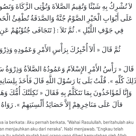
لاَ تُشْرِكُ بِهِ شَيْئًا وَتُقِيمُ الصَّلاَةَ وَتُؤْتِى الزَّكَاةَ وَتَصُوم
عَلَى أَبْوَابِ الْخَيْرِ الصَّوْمُ جُنَّةٌ وَالصَّدَقَةُ تُطْفِئُ الْخَطِ
فِي جَوْفِ اللَّيْلِ ». ثُمَّ تَلاَ : { تَتَجَافَى جُنُوْبُهُمْ عَن }
ثُمَّ قَالَ « أَلاَ أُخْبِرُكَ بِرَأْسِ الأَمْرِ وَعَمُودِهِ وَذِر.
قَالَ « رَأْسُ الأَمْرِ الإِسْلاَمُ وَعَمُودُهُ الصَّلاَةُ وَذِرْوَةُ سَنَا
َلِكَ كُلِّهِ ». قُلْتُ بَلَى يَا رَسُوْلَ اللَّهِ قَالَ فَأَخَذَ بِلِسَانِه
وَإِنَّا لَمُؤَاخَذُونَ بِمَا نَتَكَلَّمُ بِهِ فَقَالَ « ثَكِلَتْكَ أُمُّكَ
قاَلَ عَلَى مَنَاخِرِهِمْ إِلاَّ حَصَائِدُ أَلْسِنَتِهِمْ ». رَوَا
wa ia berkata: Aku pernah berkata, “Wahai Rasulullah, beritahulah aku
n menjauhkan aku dari neraka”. Nabi menjawab, “Engkau telah
a itu adalah mudah bagi orang yang diberi kemudahan oleh Allah