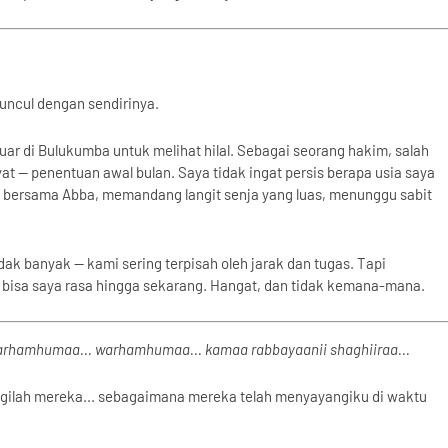
uncul dengan sendirinya.
ar di Bulukumba untuk melihat hilal. Sebagai seorang hakim, salah
t — penentuan awal bulan. Saya tidak ingat persis berapa usia saya
 itu bersama Abba, memandang langit senja yang luas, menunggu sabit
k banyak — kami sering terpisah oleh jarak dan tugas. Tapi
 bisa saya rasa hingga sekarang. Hangat, dan tidak kemana-mana.
 warhamhumaa... warhamhumaa... kamaa rabbayaanii shaghiiraa...
yangilah mereka... sebagaimana mereka telah menyayangiku di waktu