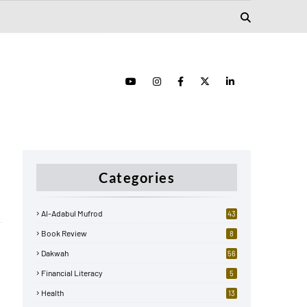
Categories
Al-Adabul Mufrod
43
Book Review
8
Dakwah
56
Financial Literacy
5
Health
13