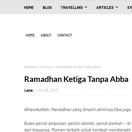
HOME
BLOG
TRAVELLING
ARTICLES
SY
HOME
ABOUT
CONTACT
Beranda
myStory
Ramadhan Ketiga Tanpa Abba
Ramadhan Ketiga Tanpa Abba
Lana
Juli 08, 2013
Alhamdulillah, Ramadhan yang dinanti akhirnya tiba juga.
Bulan penuh ampunan, penuh rahmat, penuh berkah — di ma
dari biasanya. Momen terbaik untuk kembali membenahi di