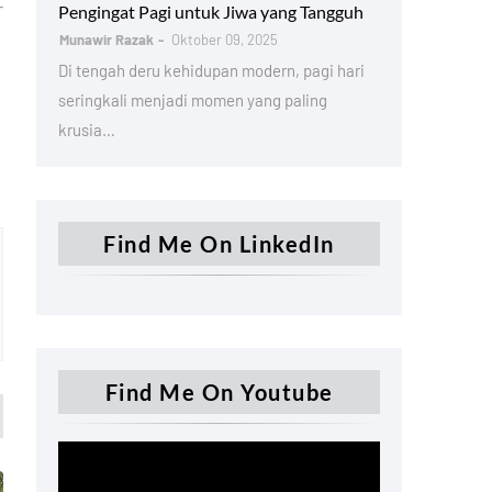
Pengingat Pagi untuk Jiwa yang Tangguh
Munawir Razak
Oktober 09, 2025
Di tengah deru kehidupan modern, pagi hari
seringkali menjadi momen yang paling
krusia…
Find Me On LinkedIn
Find Me On Youtube