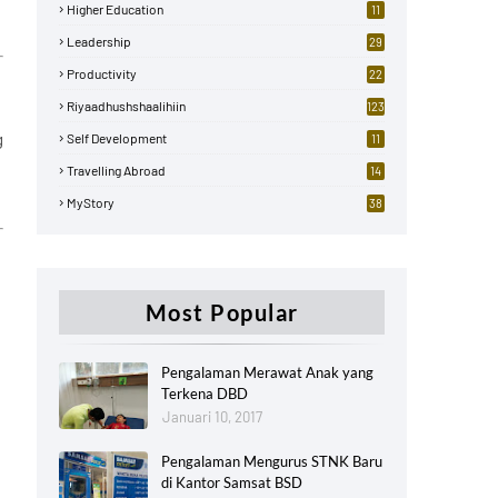
Higher Education
11
Leadership
29
Productivity
22
Riyaadhushshaalihiin
123
g
Self Development
11
Travelling Abroad
14
MyStory
38
Most Popular
Pengalaman Merawat Anak yang
Terkena DBD
Januari 10, 2017
h
Pengalaman Mengurus STNK Baru
di Kantor Samsat BSD