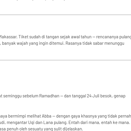
e Makassar. Tiket sudah di tangan sejak awal tahun — rencananya pulan
n, banyak wajah yang ingin ditemui. Rasanya tidak sabar menunggu
pat seminggu sebelum Ramadhan — dan tanggal 24 Juli besok, genap
lu saya bermimpi melihat Abba — dengan gaya khasnya yang tidak perna
udi, mengantar Uqi dan Lana pulang. Entah dari mana, entah ke mana.
sa penuh oleh sesuatu yang sulit dijelaskan.