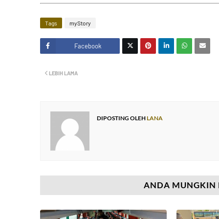
Tags
myStory
Facebook
Twitt
LEBIH LAMA
er
DIPOSTING OLEH
LANA
ANDA MUNGKIN 