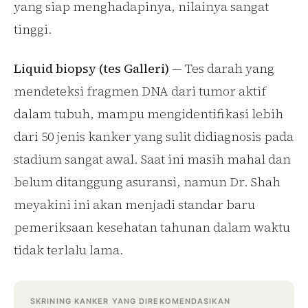
yang siap menghadapinya, nilainya sangat
tinggi.
Liquid biopsy (tes Galleri)
— Tes darah yang
mendeteksi fragmen DNA dari tumor aktif
dalam tubuh, mampu mengidentifikasi lebih
dari 50 jenis kanker yang sulit didiagnosis pada
stadium sangat awal. Saat ini masih mahal dan
belum ditanggung asuransi, namun Dr. Shah
meyakini ini akan menjadi standar baru
pemeriksaan kesehatan tahunan dalam waktu
tidak terlalu lama.
Home
About
Contact Me
Designed with
by
Way2Themes
for
Munawir Razak
SKRINING KANKER YANG DIREKOMENDASIKAN