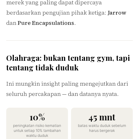
merek yang paling dapat dipercaya
berdasarkan pengujian pihak ketiga:
Jarrow
dan
Pure Encapsulations
.
Olahraga: bukan tentang gym, tapi
tentang tidak duduk
Ini mungkin insight paling mengejutkan dari
seluruh percakapan — dan datanya nyata.
10%
45 mnt
peningkatan risiko kematian
batas waktu duduk sebelum
untuk setiap 10% tambahan
harus bergerak
waktu duduk