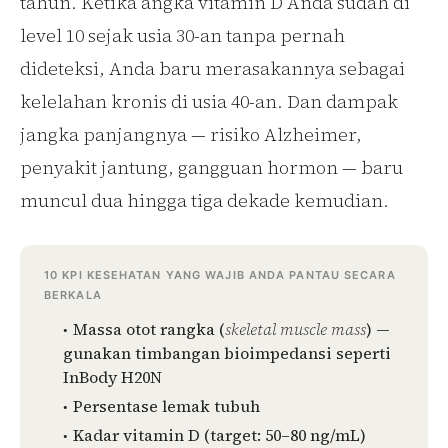
tahun. Ketika angka vitamin D Anda sudah di
level 10 sejak usia 30-an tanpa pernah
dideteksi, Anda baru merasakannya sebagai
kelelahan kronis di usia 40-an. Dan dampak
jangka panjangnya — risiko Alzheimer,
penyakit jantung, gangguan hormon — baru
muncul dua hingga tiga dekade kemudian.
10 KPI KESEHATAN YANG WAJIB ANDA PANTAU SECARA
BERKALA
Massa otot rangka (
skeletal muscle mass
) —
gunakan timbangan bioimpedansi seperti
InBody H20N
Persentase lemak tubuh
Kadar vitamin D (target: 50–80 ng/mL)