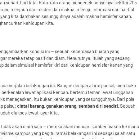
an sehari-hari kita. Rata-rata orang mengecek ponselnya sekitar 205
didorong menjauh dari misteri dan makna, menuju informasi dan hal-hal
ahal yang kita dambakan sesungguhnya adalah makna hemisfer kanan.
ghancurkan kehidupan kita.
nggambarkan kondisi ini — sebuah kecerdasan buatan yang
r mereka tetap pasif dan diam. Menurutnya, itulah yang sedang
idup dalam simulasi hemisfer kiri dari kehidupan hemisfer kanan yang
 Anda berjalan belakangan ini. Bangun dengan alarm ponsel, membuka
o, berkenalan lewat aplikasi kencan, bertemu teman lewat unggahan
oks menegaskan, itu bukan kehidupan yang sesungguhnya. Dari pola
up palsu:
cintai barang, gunakan orang, sembah diri sendiri
. Sebuah
ah diakses lewat layar kita.
a tidak akan diam saja — mereka akan mencari sumber makna ke mana
ivisme kampus yang begitu ramai belakangan ini sebagai salah satu