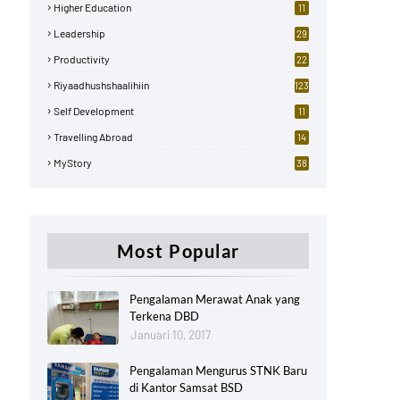
Higher Education
11
Leadership
29
Productivity
22
Riyaadhushshaalihiin
123
Self Development
11
Travelling Abroad
14
MyStory
38
Most Popular
Pengalaman Merawat Anak yang
Terkena DBD
Januari 10, 2017
Pengalaman Mengurus STNK Baru
di Kantor Samsat BSD