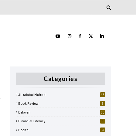
Categories
Al-Adabul Mufrod
43
Book Review
8
Dakwah
56
Financial Literacy
5
Health
13