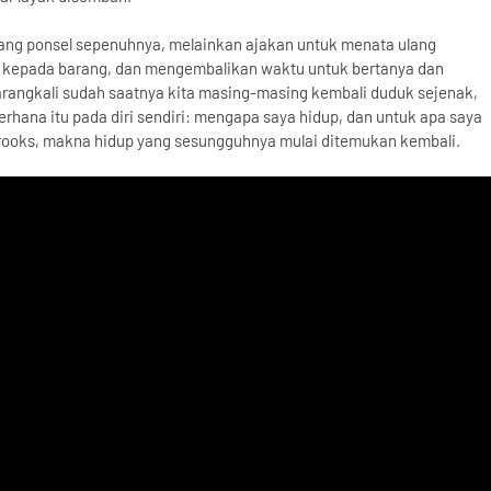
ng ponsel sepenuhnya, melainkan ajakan untuk menata ulang
n kepada barang, dan mengembalikan waktu untuk bertanya dan
arangkali sudah saatnya kita masing-masing kembali duduk sejenak,
hana itu pada diri sendiri: mengapa saya hidup, dan untuk apa saya
Brooks, makna hidup yang sesungguhnya mulai ditemukan kembali.