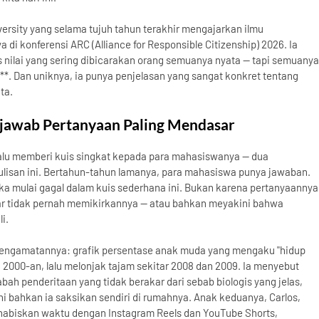
iversity yang selama tujuh tahun terakhir mengajarkan ilmu
i konferensi ARC (Alliance for Responsible Citizenship) 2026. Ia
is nilai yang sering dibicarakan orang semuanya nyata — tapi semuanya
a**. Dan uniknya, ia punya penjelasan yang sangat konkret tentang
ta.
njawab Pertanyaan Paling Mendasar
elalu memberi kuis singkat kepada para mahasiswanya — dua
tulisan ini. Bertahun-tahun lamanya, para mahasiswa punya jawaban.
a mulai gagal dalam kuis sederhana ini. Bukan karena pertanyaannya
nar tidak pernah memikirkannya — atau bahkan meyakini bahwa
i.
ngamatannya: grafik persentase anak muda yang mengaku "hidup
n 2000-an, lalu melonjak tajam sekitar 2008 dan 2009. Ia menyebut
ah penderitaan yang tidak berakar dari sebab biologis yang jelas,
 bahkan ia saksikan sendiri di rumahnya. Anak keduanya, Carlos,
abiskan waktu dengan Instagram Reels dan YouTube Shorts,