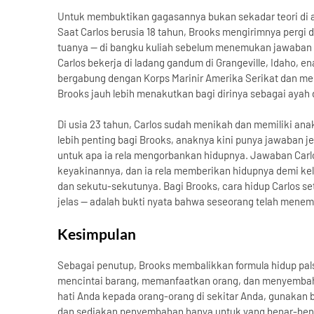
Untuk membuktikan gagasannya bukan sekadar teori di at
Saat Carlos berusia 18 tahun, Brooks mengirimnya pergi
tuanya — di bangku kuliah sebelum menemukan jawaban 
Carlos bekerja di ladang gandum di Grangeville, Idaho, en
bergabung dengan Korps Marinir Amerika Serikat dan menj
Brooks jauh lebih menakutkan bagi dirinya sebagai ayah d
Di usia 23 tahun, Carlos sudah menikah dan memiliki anak.
lebih penting bagi Brooks, anaknya kini punya jawaban je
untuk apa ia rela mengorbankan hidupnya. Jawaban Carl
keyakinannya, dan ia rela memberikan hidupnya demi kel
dan sekutu-sekutunya. Bagi Brooks, cara hidup Carlos 
jelas — adalah bukti nyata bahwa seseorang telah men
Kesimpulan
Sebagai penutup, Brooks membalikkan formula hidup pals
mencintai barang, memanfaatkan orang, dan menyembah d
hati Anda kepada orang-orang di sekitar Anda, gunakan 
dan sediakan penyembahan hanya untuk yang benar-ben