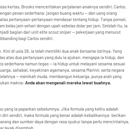
as kertas, Brooks menceritakan perjalanan anaknya sendiri, Carlos.
 dengan pesan sederhana: jangan buang waktu — dan uang orang
atas pertanyaan-pertanyaan mendasar tentang hidup. Tanpa ponsel,
am belas jam sehari dengan upah sebelas dolar per jam. Setelah itu, ia
adi bagian dari unit elite scout sniper — pekerjaan yang menurut
ibanding bagi Carlos sendiri.
 Kini di usia 26, ia telah memiliki dua anak bersama istrinya. Yang
las atas dua pertanyaan yang dulu ia ajukan: mengapa ia hidup, dan
os sederhana namun tegas — ia hidup untuk melayani sesama sesuai
uarga, sahabat, keyakinan agamanya, sesama Marinir, serta negara
setelahnya — menikah muda, membangun keluarga, punya arah yang
emukan makna:
Anda akan mengenali mereka lewat buahnya.
u yang ia paparkan sebelumnya. Jika formula yang keliru adalah
iri sendiri, maka formula yang benar adalah kebalikannya: berikan
barang dan sumber daya dengan rasa syukur tanpa perlu mencintainya
ar layak disembah.