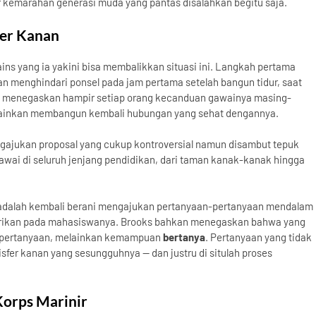
r kemarahan generasi muda yang pantas disalahkan begitu saja.
fer Kanan
ns yang ia yakini bisa membalikkan situasi ini. Langkah pertama
an menghindari ponsel pada jam pertama setelah bangun tidur, saat
Ia menegaskan hampir setiap orang kecanduan gawainya masing-
elainkan membangun kembali hubungan yang sehat dengannya.
ajukan proposal yang cukup kontroversial namun disambut tepuk
wai di seluruh jenjang pendidikan, dari taman kanak-kanak hingga
 adalah kembali berani mengajukan pertanyaan-pertanyaan mendalam
 berikan pada mahasiswanya. Brooks bahkan menegaskan bahwa yang
pertanyaan, melainkan kemampuan
bertanya
. Pertanyaan yang tidak
sfer kanan yang sesungguhnya — dan justru di situlah proses
Korps Marinir