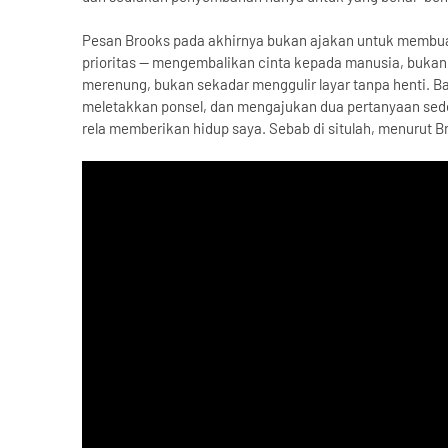
Pesan Brooks pada akhirnya bukan ajakan untuk membua
prioritas — mengembalikan cinta kepada manusia, buka
merenung, bukan sekadar menggulir layar tanpa henti. B
meletakkan ponsel, dan mengajukan dua pertanyaan seder
rela memberikan hidup saya. Sebab di situlah, menurut 