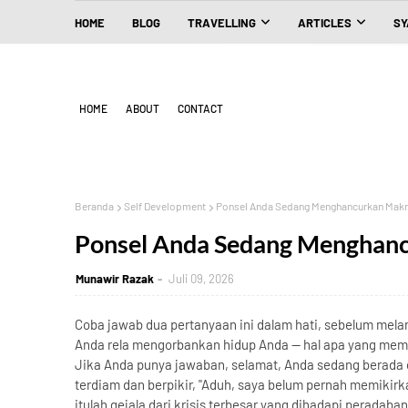
HOME
BLOG
TRAVELLING
ARTICLES
SY
HOME
ABOUT
CONTACT
Beranda
Self Development
Ponsel Anda Sedang Menghancurkan Mak
Ponsel Anda Sedang Menghan
Munawir Razak
Juli 09, 2026
Coba jawab dua pertanyaan ini dalam hati, sebelum me
Anda rela mengorbankan hidup Anda — hal apa yang memb
Jika Anda punya jawaban, selamat, Anda sedang berada d
terdiam dan berpikir, "Aduh, saya belum pernah memikirka
itulah gejala dari krisis terbesar yang dihadapi peradaban k