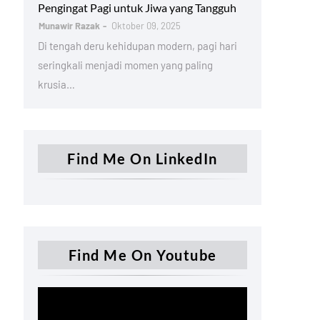
Pengingat Pagi untuk Jiwa yang Tangguh
Munawir Razak
Oktober 09, 2025
Di tengah deru kehidupan modern, pagi hari
seringkali menjadi momen yang paling
krusia…
Find Me On LinkedIn
Find Me On Youtube