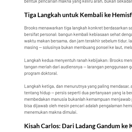
bentuk pencarian makna yang keliru arah, bukan sekada
Tiga Langkah untuk Kembali ke Hemis
Brooks menawarkan tiga langkah konkret berdasarkan sai
bersifat personal: bangun kembali kebiasaan sehat deng
waktu makan bersama, dan jam terakhir sebelum tidur. 
masing — solusinya bukan membuang ponsel ke laut, m
Langkah kedua menyentuh ranah kebijakan: Brooks meng
tangan meriah dari audiensnya — larangan penggunaan ga
program doktoral.
Langkah ketiga, dan menurutnya yang paling mendasar,
tentang hidup — persis seperti dua pertanyaan yang ia
membedakan manusia bukanlah kemampuan menjawab 
bisa dijawab oleh mesin pencari adalah pengalaman hemi
menemukan makna dimulai.
Kisah Carlos: Dari Ladang Gandum ke 