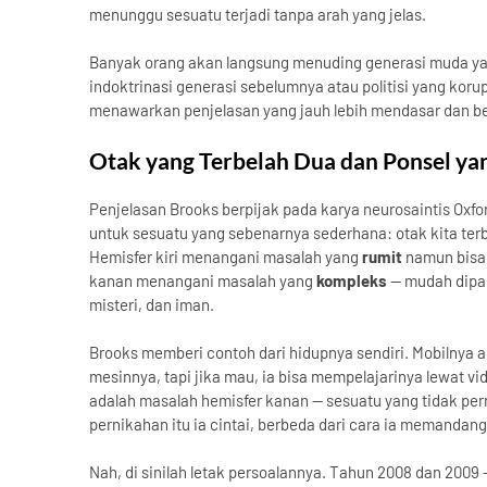
menunggu sesuatu terjadi tanpa arah yang jelas.
Banyak orang akan langsung menuding generasi muda yan
indoktrinasi generasi sebelumnya atau politisi yang korup
menawarkan penjelasan yang jauh lebih mendasar dan ber
Otak yang Terbelah Dua dan Ponsel y
Penjelasan Brooks berpijak pada karya neurosaintis Oxfor
untuk sesuatu yang sebenarnya sederhana: otak kita ter
Hemisfer kiri menangani masalah yang
rumit
namun bisa 
kanan menangani masalah yang
kompleks
— mudah dipah
misteri, dan iman.
Brooks memberi contoh dari hidupnya sendiri. Mobilnya ad
mesinnya, tapi jika mau, ia bisa mempelajarinya lewat vi
adalah masalah hemisfer kanan — sesuatu yang tidak pern
pernikahan itu ia cintai, berbeda dari cara ia memandang
Nah, di sinilah letak persoalannya. Tahun 2008 dan 2009