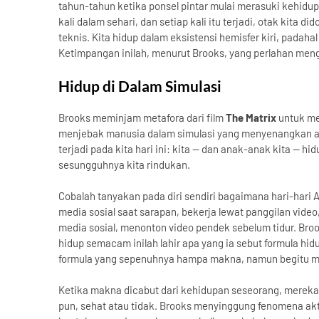
tahun-tahun ketika ponsel pintar mulai merasuki kehidup
kali dalam sehari, dan setiap kali itu terjadi, otak kita 
teknis. Kita hidup dalam eksistensi hemisfer kiri, pad
Ketimpangan inilah, menurut Brooks, yang perlahan men
Hidup di Dalam Simulasi
Brooks meminjam metafora dari film
The Matrix
untuk me
menjebak manusia dalam simulasi yang menyenangkan aga
terjadi pada kita hari ini: kita — dan anak-anak kita — h
sesungguhnya kita rindukan.
Cobalah tanyakan pada diri sendiri bagaimana hari-hari
media sosial saat sarapan, bekerja lewat panggilan vide
media sosial, menonton video pendek sebelum tidur. Bro
hidup semacam inilah lahir apa yang ia sebut formula hid
formula yang sepenuhnya hampa makna, namun begitu mud
Ketika makna dicabut dari kehidupan seseorang, merek
pun, sehat atau tidak. Brooks menyinggung fenomena akt