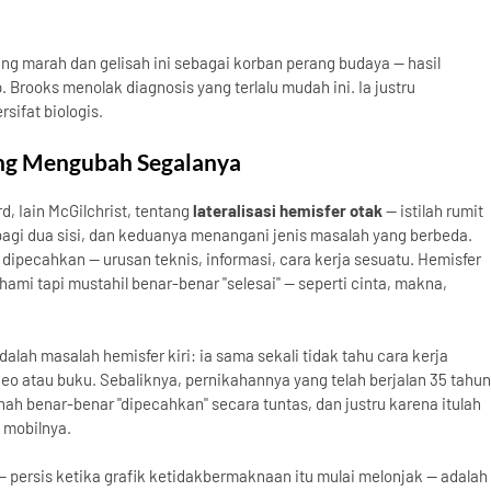
g marah dan gelisah ini sebagai korban perang budaya — hasil
. Brooks menolak diagnosis yang terlalu mudah ini. Ia justru
sifat biologis.
ang Mengubah Segalanya
d, Iain McGilchrist, tentang
lateralisasi hemisfer otak
— istilah rumit
bagi dua sisi, dan keduanya menangani jenis masalah yang berbeda.
dipecahkan — urusan teknis, informasi, cara kerja sesuatu. Hemisfer
ami tapi mustahil benar-benar "selesai" — seperti cinta, makna,
alah masalah hemisfer kiri: ia sama sekali tidak tahu cara kerja
deo atau buku. Sebaliknya, pernikahannya yang telah berjalan 35 tahun
ah benar-benar "dipecahkan" secara tuntas, dan justru karena itulah
 mobilnya.
 — persis ketika grafik ketidakbermaknaan itu mulai melonjak — adalah