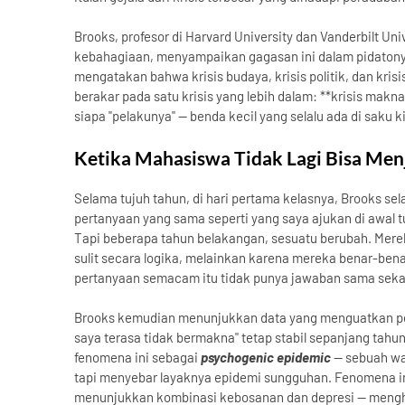
Brooks, profesor di Harvard University dan Vanderbilt Un
kebahagiaan, menyampaikan gagasan ini dalam pidatonya d
mengatakan bahwa krisis budaya, krisis politik, dan kris
berakar pada satu krisis yang lebih dalam: **krisis makn
siapa "pelakunya" — benda kecil yang selalu ada di saku ki
Ketika Mahasiswa Tidak Lagi Bisa Me
Selama tujuh tahun, di hari pertama kelasnya, Brooks s
pertanyaan yang sama seperti yang saya ajukan di awal 
Tapi beberapa tahun belakangan, sesuatu berubah. Merek
sulit secara logika, melainkan karena mereka benar-be
pertanyaan semacam itu tidak punya jawaban sama sekal
Brooks kemudian menunjukkan data yang menguatkan pe
saya terasa tidak bermakna" tetap stabil sepanjang tahu
fenomena ini sebagai
psychogenic epidemic
— sebuah wab
tapi menyebar layaknya epidemi sungguhan. Fenomena ini
menunjukkan kombinasi kebosanan dan depresi — mengh