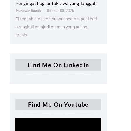
Pengingat Pagi untuk Jiwa yang Tangguh
Munawir Razak
Oktober 09, 2025
Di tengah deru kehidupan modern, pagi hari
seringkali menjadi momen yang paling
krusia…
Find Me On LinkedIn
Find Me On Youtube