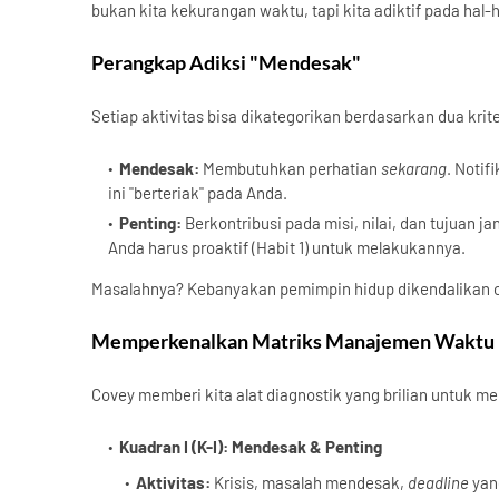
bukan kita kekurangan waktu, tapi kita adiktif pada hal-
Perangkap Adiksi "Mendesak"
Setiap aktivitas bisa dikategorikan berdasarkan dua krit
Mendesak:
Membutuhkan perhatian
sekarang
. Notif
ini "berteriak" pada Anda.
Penting:
Berkontribusi pada misi, nilai, dan tujuan ja
Anda harus proaktif (Habit 1) untuk melakukannya.
Masalahnya? Kebanyakan pemimpin hidup dikendalikan o
Memperkenalkan Matriks Manajemen Waktu
Covey memberi kita alat diagnostik yang brilian untuk me
Kuadran I (K-I): Mendesak & Penting
Aktivitas:
Krisis, masalah mendesak,
deadline
yan