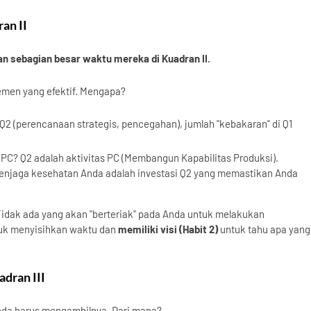
an II
n sebagian besar waktu mereka di Kuadran II.
emen yang efektif. Mengapa?
2 (perencanaan strategis, pencegahan), jumlah "kebakaran" di Q1
PC? Q2 adalah aktivitas PC (Membangun Kapabilitas Produksi).
enjaga kesehatan Anda adalah investasi Q2 yang memastikan Anda
Tidak ada yang akan "berteriak" pada Anda untuk melakukan
uk menyisihkan waktu dan
memiliki visi (Habit 2)
untuk tahu apa yang
dran III
Anda harus mengambilnya. Dari mana?