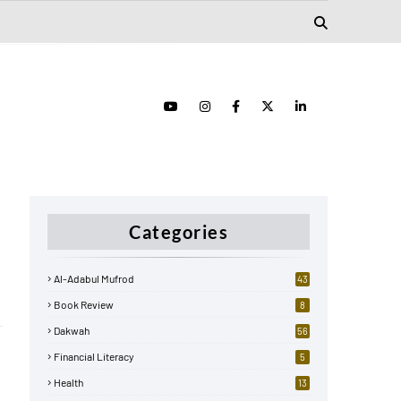
Categories
Al-Adabul Mufrod
43
Book Review
8
Dakwah
56
Financial Literacy
5
Health
13