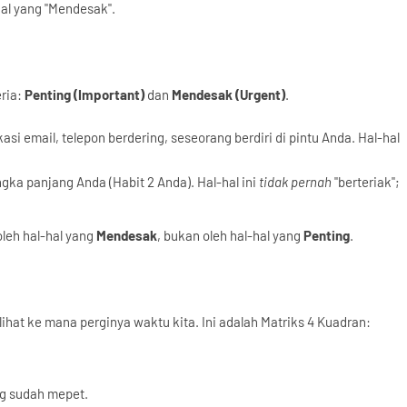
hal yang "Mendesak".
eria:
Penting (Important)
dan
Mendesak (Urgent)
.
ikasi email, telepon berdering, seseorang berdiri di pintu Anda. Hal-hal
ngka panjang Anda (Habit 2 Anda). Hal-hal ini
tidak pernah
"berteriak";
leh hal-hal yang
Mendesak
, bukan oleh hal-hal yang
Penting
.
lihat ke mana perginya waktu kita. Ini adalah Matriks 4 Kuadran:
g sudah mepet.