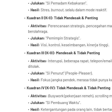
Julukan:
"Si Pemadam Kebakaran".
Hasil:
Stres,
burnout
, selalu dalam mode reaktif.
Kuadran II (K-II): Tidak Mendesak & Penting
Aktivitas:
Perencanaan strategis, pencegahan ma
berolahraga.
Julukan:
"Pemimpin Strategis".
Hasil:
Visi, kontrol, keseimbangan, kinerja tinggi.
Kuadran III (K-III): Mendesak & Tidak Penting
Aktivitas:
Interupsi, beberapa rapat, telepon/emai
ditolak.
Julukan:
"Si Penurut" (People-Pleaser).
Hasil:
Fokus jangka pendek, merasa tidak punya kenda
Kuadran IV (K-IV): Tidak Mendesak & Tidak Penting
Aktivitas:
Busywork
(pekerjaan remeh),
scrolling
me
Julukan:
"Si Pembuang Waktu".
Hasil:
Ketergantungan pada orang lain, tidak bert