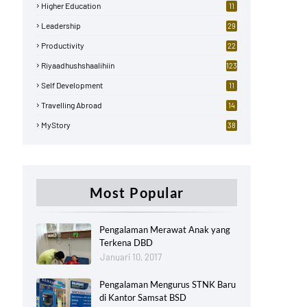
Higher Education
11
Leadership
29
Productivity
22
Riyaadhushshaalihiin
123
Self Development
11
Travelling Abroad
14
MyStory
38
Most Popular
Pengalaman Merawat Anak yang
Terkena DBD
Januari 10, 2017
Pengalaman Mengurus STNK Baru
di Kantor Samsat BSD