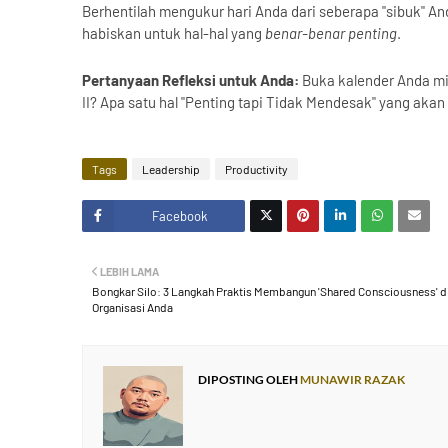
Berhentilah mengukur hari Anda dari seberapa "sibuk" A
habiskan untuk hal-hal yang
benar-benar penting
.
Pertanyaan Refleksi untuk Anda:
Buka kalender Anda min
II? Apa satu hal "Penting tapi Tidak Mendesak" yang aka
Tags
Leadership
Productivity
Facebook
Twitt
LEBIH LAMA
er
Bongkar Silo: 3 Langkah Praktis Membangun 'Shared Consciousness' d
Organisasi Anda
DIPOSTING OLEH
MUNAWIR RAZAK