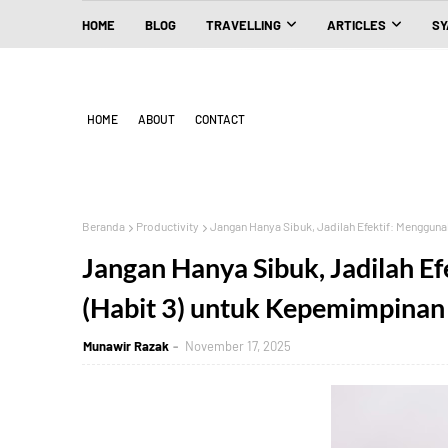
HOME
BLOG
TRAVELLING
ARTICLES
SY
HOME
ABOUT
CONTACT
Beranda
Productivity
Jangan Hanya Sibuk, Jadilah Efektif: Mengguna
Jangan Hanya Sibuk, Jadilah 
(Habit 3) untuk Kepemimpinan 
Munawir Razak
November 17, 2025