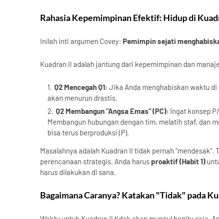
Rahasia Kepemimpinan Efektif: Hidup di Kuadr
Inilah inti argumen Covey:
Pemimpin sejati menghabiska
Kuadran II adalah jantung dari kepemimpinan dan manaj
Q2 Mencegah Q1:
Jika Anda menghabiskan waktu di Q
akan menurun drastis.
Q2 Membangun "Angsa Emas" (PC):
Ingat konsep P/
Membangun hubungan dengan tim, melatih staf, dan m
bisa terus berproduksi (P).
Masalahnya adalah Kuadran II tidak pernah "mendesak". 
perencanaan strategis. Anda harus
proaktif (Habit 1)
unt
harus dilakukan di sana.
Bagaimana Caranya? Katakan "Tidak" pada Kua
Waktu untuk Kuadran II tidak akan muncul begitu saja. 