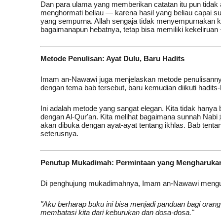
Dan para ulama yang memberikan catatan itu pun tida
menghormati beliau — karena hasil yang beliau capai su
yang sempurna. Allah sengaja tidak menyempurnakan kit
bagaimanapun hebatnya, tetap bisa memiliki kekelirua
Metode Penulisan: Ayat Dulu, Baru Hadits
Imam an-Nawawi juga menjelaskan metode penulisannya:
Ini adalah metode yang sangat elegan. Kita tidak hanya 
dengan Al-Qur'an. Kita melihat bagaimana sunnah Nabi ﷺ menjelaskan dan menghidupkan firman Allah. Bab tentang ikhlas
akan dibuka dengan ayat-ayat tentang ikhlas. Bab tenta
seterusnya.
Penutup Mukadimah: Permintaan yang Mengharuka
Di penghujung mukadimahnya, Imam an-Nawawi mengung
"Aku berharap buku ini bisa menjadi panduan bagi orang
membatasi kita dari keburukan dan dosa-dosa."