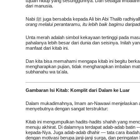
tujuan hidup yang sesungguhnya. Dan sebagai imbalanny
dari manusia.
Nabi ﷺ juga bersabda kepada Ali bin Abi Thalib radhiy
orang melalui perantaramu, itu lebih baik bagimu daripa
Unta merah adalah simbol kekayaan tertinggi pada masa 
pahalanya lebih besar dari dunia dan seisinya. Inilah 
manfaat dari kitab ini.
Dan kita bisa memahami mengapa kitab ini begitu berkah
mengharapkan pujian, tidak mengharapkan imbalan materi
subhanahu wa ta'ala.
Gambaran Isi Kitab: Komplit dari Dalam ke Luar
Dalam mukadimahnya, Imam an-Nawawi menjelaskan apa 
menyebutnya dengan sangat terstruktur:
Kitab ini mengumpulkan hadits-hadits shahih yang me
menuju akhirat. Di dalamnya terdapat adab-adab batin — i
kepada-Nya. Juga adab-adab dhahir — tata cara ibad
dengan motivasi berupa janji-janji surga, dan peringat