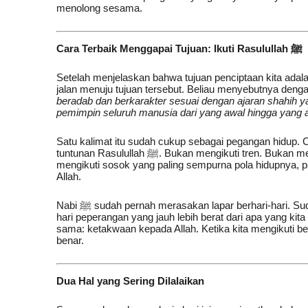
menolong sesama.
Cara Terbaik Menggapai Tujuan: Ikuti Rasulullah ﷺ
Setelah menjelaskan bahwa tujuan penciptaan kita ada
jalan menuju tujuan tersebut. Beliau menyebutnya deng
beradab dan berkarakter sesuai dengan ajaran shahih yang dibawa ol
pemimpin seluruh manusia dari yang awal hingga yang a
Satu kalimat itu sudah cukup sebagai pegangan hidup. C
tuntunan Rasulullah ﷺ. Bukan mengikuti tren. Bukan mengikuti logika semata. Bukan menuruti keinginan nafsu. Tapi
mengikuti sosok yang paling sempurna pola hidupnya, pal
Allah.
Nabi ﷺ sudah pernah merasakan lapar berhari-hari. Sudah pernah menghadapi pemboikotan. Sudah pernah melewati hari-
hari peperangan yang jauh lebih berat dari apa yang kita 
sama: ketakwaan kepada Allah. Ketika kita mengikuti b
benar.
Dua Hal yang Sering Dilalaikan