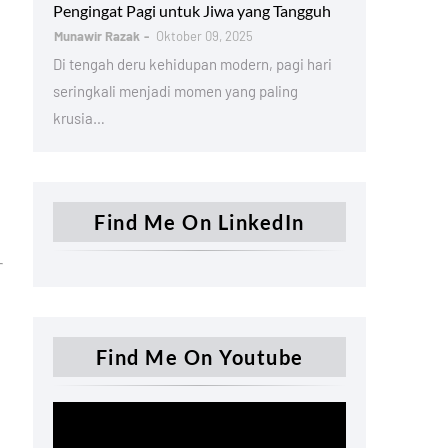
Pengingat Pagi untuk Jiwa yang Tangguh
Munawir Razak
Oktober 09, 2025
Di tengah deru kehidupan modern, pagi hari
seringkali menjadi momen yang paling
krusia…
Find Me On LinkedIn
Find Me On Youtube