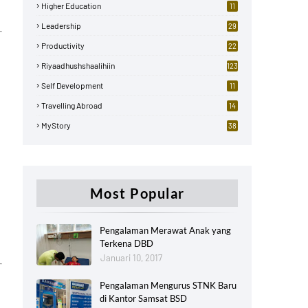
Higher Education
11
Leadership
29
Productivity
22
Riyaadhushshaalihiin
123
Self Development
11
Travelling Abroad
14
MyStory
38
Most Popular
Pengalaman Merawat Anak yang
Terkena DBD
Januari 10, 2017
Pengalaman Mengurus STNK Baru
di Kantor Samsat BSD