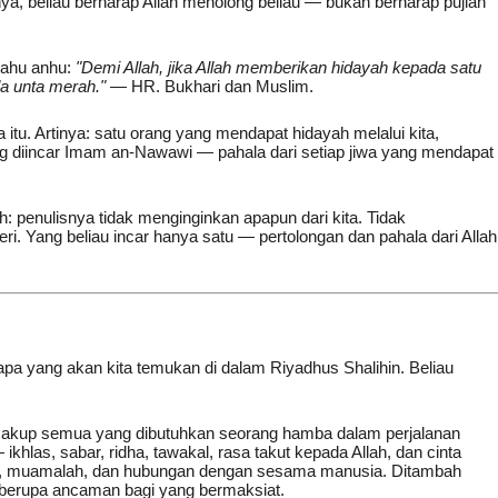
a, beliau berharap Allah menolong beliau — bukan berharap pujian
allahu anhu:
"Demi Allah, jika Allah memberikan hidayah kepada satu
da unta merah."
— HR. Bukhari dan Muslim.
itu. Artinya: satu orang yang mendapat hidayah melalui kita,
yang diincar Imam an-Nawawi — pahala dari setiap jiwa yang mendapat
: penulisnya tidak menginginkan apapun dari kita. Tidak
. Yang beliau incar hanya satu — pertolongan dan pahala dari Allah
yang akan kita temukan di dalam Riyadhus Shalihin. Beliau
ncakup semua yang dibutuhkan seorang hamba dalam perjalanan
khlas, sabar, ridha, tawakal, rasa takut kepada Allah, dan cinta
ah, muamalah, dan hubungan dengan sesama manusia. Ditambah
an berupa ancaman bagi yang bermaksiat.