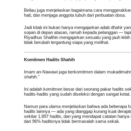
Beliau juga menjelaskan bagaimana cara menggerakkan 
hati, dan menjaga anggota tubuh dari perbuatan dosa.
Jadi kitab ini bukan hanya mengajarkan adab dhahir yang
sopan di depan atasan, ramah kepada pelanggan — tapi b
Riyadhus Shalihin mengajarkan sesuatu yang jauh lebih d
tidak berubah tergantung siapa yang melihat.
Komitmen Hadits Shahih
Imam an-Nawawi juga berkomitmen dalam mukadimah
shahih."
Ini adalah komitmen besar dari seorang pakar hadits se
hadits-hadits yang sudah diseleksi dengan sangat ketat.
Namun para ulama menjelaskan bahwa ada beberapa hadi
hadits lainnya — ada yang dianggap kurang kuat derajat
sekitar 1.897 hadits, dan yang mendapat catatan hanya s
dari 96% haditsnya tidak bermasalah sama sekali.