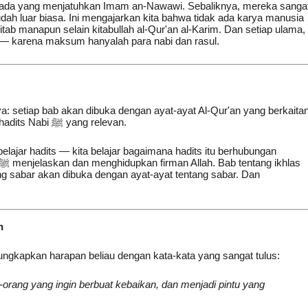
k ada yang menjatuhkan Imam an-Nawawi. Sebaliknya, mereka sanga
dah luar biasa. Ini mengajarkan kita bahwa tidak ada karya manusia
ab manapun selain kitabullah al-Qur'an al-Karim. Dan setiap ulama,
n — karena maksum hanyalah para nabi dan rasul.
 setiap bab akan dibuka dengan ayat-ayat Al-Qur'an yang berkaita
dengan tema bab tersebut, baru kemudian diikuti hadits-hadits Nabi ﷺ yang relevan.
belajar hadits — kita belajar bagaimana hadits itu berhubungan
ng sabar akan dibuka dengan ayat-ayat tentang sabar. Dan
n
kapkan harapan beliau dengan kata-kata yang sangat tulus:
-orang yang ingin berbuat kebaikan, dan menjadi pintu yang