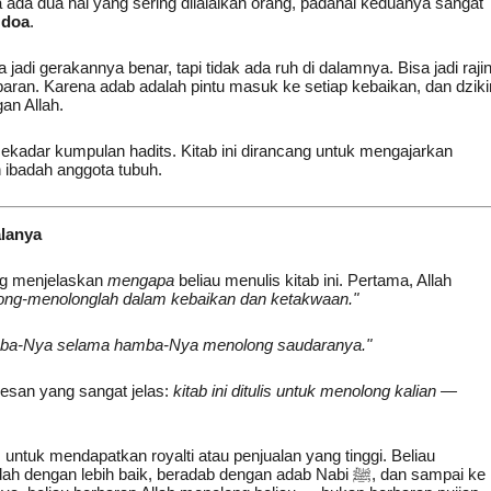
 ada dua hal yang sering dilalaikan orang, padahal keduanya sangat
 doa
.
a jadi gerakannya benar, tapi tidak ada ruh di dalamnya. Bisa jadi raji
baran. Karena adab adalah pintu masuk ke setiap kebaikan, dan dziki
an Allah.
sekadar kumpulan hadits. Kitab ini dirancang untuk mengajarkan
 ibadah anggota tubuh.
alanya
g menjelaskan
mengapa
beliau menulis kitab ini. Pertama, Allah
olong-menolonglah dalam kebaikan dan ketakwaan."
amba-Nya selama hamba-Nya menolong saudaranya."
esan yang sangat jelas:
kitab ini ditulis untuk menolong kalian —
s untuk mendapatkan royalti atau penjualan yang tinggi. Beliau
n lebih baik, beradab dengan adab Nabi ﷺ, dan sampai ke