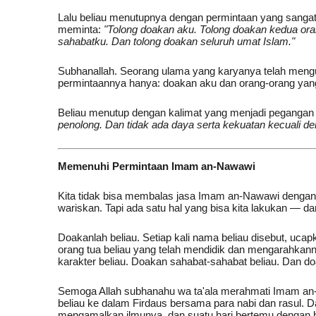
Lalu beliau menutupnya dengan permintaan yang sanga
meminta:
"Tolong doakan aku. Tolong doakan kedua ora
sahabatku. Dan tolong doakan seluruh umat Islam."
Subhanallah. Seorang ulama yang karyanya telah mengu
permintaannya hanya: doakan aku dan orang-orang yang
Beliau menutup dengan kalimat yang menjadi pegangan
penolong. Dan tidak ada daya serta kekuatan kecuali den
Memenuhi Permintaan Imam an-Nawawi
Kita tidak bisa membalas jasa Imam an-Nawawi dengan h
wariskan. Tapi ada satu hal yang bisa kita lakukan — d
Doakanlah beliau. Setiap kali nama beliau disebut, uca
orang tua beliau yang telah mendidik dan mengarahkan
karakter beliau. Doakan sahabat-sahabat beliau. Dan d
Semoga Allah subhanahu wa ta'ala merahmati Imam an
beliau ke dalam Firdaus bersama para nabi dan rasul. Da
mengamalkan ilmunya, dan suatu hari bertemu dengan be