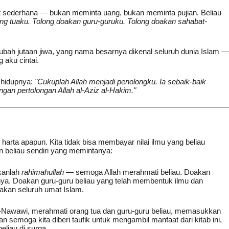
t sederhana — bukan meminta uang, bukan meminta pujian. Beliau
ng tuaku. Tolong doakan guru-guruku. Tolong doakan sahabat-
bah jutaan jiwa, yang nama besarnya dikenal seluruh dunia Islam —
 aku cintai.
 hidupnya:
"Cukuplah Allah menjadi penolongku. Ia sebaik-baik
gan pertolongan Allah al-Aziz al-Hakim."
arta apapun. Kita tidak bisa membayar nilai ilmu yang beliau
an beliau sendiri yang memintanya:
pkanlah
rahimahullah
— semoga Allah merahmati beliau. Doakan
nya. Doakan guru-guru beliau yang telah membentuk ilmu dan
oakan seluruh umat Islam.
-Nawawi, merahmati orang tua dan guru-guru beliau, memasukkan
n semoga kita diberi taufik untuk mengambil manfaat dari kitab ini,
liau di surga.