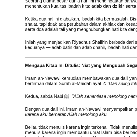
Seorang ulama besar dunia hari ini mengingatkan bahwa
menentukan kualitas ibadah kita:
adab dan dzikir serta
Ketika dua hal ini diabaikan, ibadah kita bermasalah. Bis
shalat, tapi tidak ada perubahan dalam akhlak dan kesa
serta doa adalah tali yang menghubungkan hati kita deng
Inilah yang menjadikan Riyadhus Shalihin berbeda dari 
keduanya — adab batin dan adab dhahir, ibadah hati dan
Mengapa Kitab Ini Ditulis: Niat yang Mengubah Seg
Imam an-Nawawi kemudian membawakan dua dalil yan
berfirman dalam Surah al-Maidah ayat 2:
"Dan saling t
Kedua, sabda Nabi ﷺ:
"Allah senantiasa menolong h
Dengan dua dalil ini, Imam an-Nawawi menyampaikan p
karena aku berharap Allah menolong aku.
Beliau tidak menulis karena ingin terkenal. Tidak menuli
menulis karena ingin membantu umat Islam bisa beribadah denga