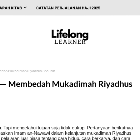
ARAH KITAB
CATATAN PERJALANAN HAJI 2025
edah Mukadimah Riyadhus Shalihin
an — Membedah Mukadimah Riyadhus
ah. Tapi mengetahui tujuan saja tidak cukup. Pertanyaan berikutnya
jelaskan Imam an-Nawawi dalam kelanjutan mukadimah Riyadhus
lajaran luar biasa tentang cara hidup, cara berkarya, dan cara