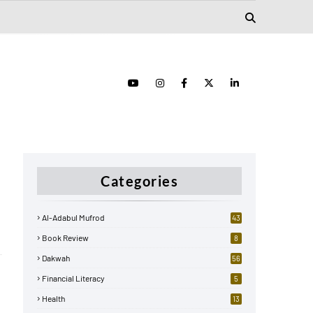
Categories
Al-Adabul Mufrod
43
Book Review
8
Dakwah
56
Financial Literacy
5
Health
13