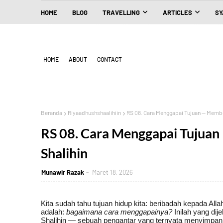
HOME
BLOG
TRAVELLING
ARTICLES
SY
HOME
ABOUT
CONTACT
Beranda
Riyaadhushshaalihiin
RS 08. Cara Menggapai Tujuan — Memb
RS 08. Cara Menggapai Tuju
Shalihin
Munawir Razak
Maret 18, 2026
Kita sudah tahu tujuan hidup kita: beribadah kepada All
adalah:
bagaimana cara menggapainya?
Inilah yang di
Shalihin — sebuah pengantar yang ternyata menyimpan pe