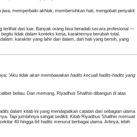
jiwa, memperbaiki akhlak, membersihkan hati, mengobati penyakit
 terlihat dari luar. Banyak orang bisa beradab secara profesional —
egitu tidak dalam konteks kerja, karakternya berubah total.
alam: karakter yang lahir dari dalam, dari hati yang bersih, yang
nya:
"Aku tidak akan membawakan hadits kecuali hadits-hadits yang
kaliber beliau. Dan memang, Riyadhus Shalihin dibangun di atas
ts dalam kitab ini yang mendapatkan catatan dari sebagian ulama
nya. Tapi jumlahnya sangat sedikit. Kitab Riyadhus Shalihin memuat
ekitar 40 hingga 64 hadits menurut berbagai ulama. Artinya, lebih