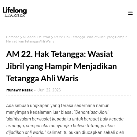
Beranda
Al-Adabul Mufrod
AM 22. Hak Tetangga: Wasiat Jibril yang Hampir
Menjadikan Tetangga Ahli Waris
AM 22. Hak Tetangga: Wasiat
Jibril yang Hampir Menjadikan
Tetangga Ahli Waris
Munawir Razak
Juni 22, 2026
Ada sebuah ungkapan yang terasa sederhana namun
menyimpan kedalaman luar biasa:
"Senantiasa Jibril
'alaihissalam
berwasiat kepadaku untuk berbuat baik kepada
tetangga, sampai aku menyangka bahwa tetangga akan
dijadikan ahli waris."
Kalimat itu bukan diucapkan sekali oleh