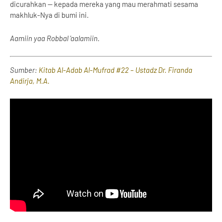
dicurahkan — kepada mereka yang mau merahmati sesama
makhluk-Nya di bumi ini.
Aamiin yaa Robbal 'aalamiin.
Sumber:
Kitab Al-Adab Al-Mufrad #22 – Ustadz Dr. Firanda
Andirja, M.A.