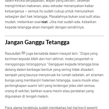
salam ketika berpapasan, wajah yang berseri, sesekali
mengirimkan makanan, atau sekadar menanyakan kabar
keluarganya — semua itu sudah cukup untuk menunaikan
sebagian dari hak tetangga. Masalahnya bukan soal sulit atau
mudah, melainkan soal
niat
. Jika niat sudah ada, kebaikan
kepada tetangga akan mengalir dengan sendirinya.
Jangan Ganggu Tetangga
Rasulullah ﷺ juga bersabda dalam riwayat lain:
"Siapa yang
beriman kepada Allah dan hari akhirat, maka janganlah ia
mengganggu tetangganya."
Gangguan kepada tetangga bisa
datang dalam berbagai bentuk yang sering tidak disadari:
sampah yang baunya menyeruak ke rumah sebelah, air siraman
bunga yang membanjiri halaman tetangga, suara musik atau
pertengkapan suami istri yang terdengar jelas oleh semua
orang di sekitar, bahkan suara mesin atau peralatan yang
digunakan di tengah malam.
Para ulama terdahulu sudah membahas hal-hal kecil seperti