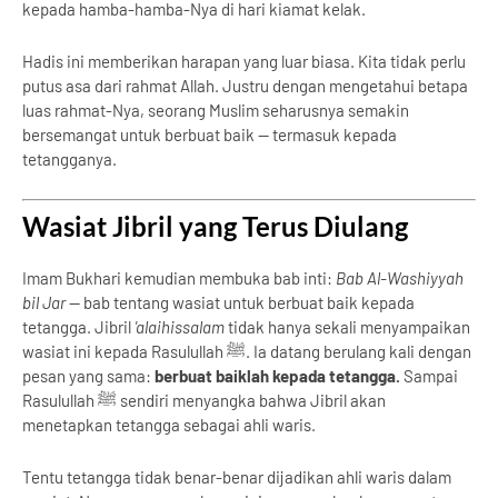
kepada hamba-hamba-Nya di hari kiamat kelak.
Hadis ini memberikan harapan yang luar biasa. Kita tidak perlu
putus asa dari rahmat Allah. Justru dengan mengetahui betapa
luas rahmat-Nya, seorang Muslim seharusnya semakin
bersemangat untuk berbuat baik — termasuk kepada
tetangganya.
Wasiat Jibril yang Terus Diulang
Imam Bukhari kemudian membuka bab inti:
Bab Al-Washiyyah
bil Jar
— bab tentang wasiat untuk berbuat baik kepada
tetangga. Jibril
'alaihissalam
tidak hanya sekali menyampaikan
wasiat ini kepada Rasulullah ﷺ. Ia datang berulang kali dengan
pesan yang sama:
berbuat baiklah kepada tetangga.
Sampai
Rasulullah ﷺ sendiri menyangka bahwa Jibril akan
menetapkan tetangga sebagai ahli waris.
Tentu tetangga tidak benar-benar dijadikan ahli waris dalam