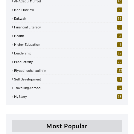
Al-Adabul Mufrod
43
Book Review
8
Dakwah
56
Financial Literacy
5
Health
13
Higher Education
11
Leadership
29
Productivity
22
Riyaadhushshaalihiin
123
Self Development
11
Travelling Abroad
14
MyStory
38
Most Popular