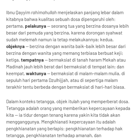
Ibnu Qayyim
rahimahullah
menjelaskan panjang lebar dalam
kitabnya bahwa kualitas sebuah dosa dipengaruhi oleh:
pertama,
pelakunya
— seorang tua yang berzina dosanya lebih
besar dari pemuda yang berzina, karena dorongan syahwat
sudah melemah namun ia tetap melakukannya; kedua,
objeknya
— berzina dengan wanita baik-baik lebih besar dari
berzina dengan wanita yang memang terbiasa berbuat keji;
ketiga,
tempatnya
— bermaksiat di tanah haram Mekah atau
Madinah jauh lebih berat dari bermaksiat di tempat lain; dan
keempat,
waktunya
— bermaksiat di malam-malam mulia, di
sepuluh hari pertama Dzulhijjah, atau di sepertiga malam
terakhir tentu berbeda dengan bermaksiat di hari-hari biasa.
Dalam konteks tetangga, objek itulah yang memperberat dosa.
Tetangga adalah orang yang memberikan kepercayaan kepada
kita — ia tidur dengan tenang karena yakin kita tidak akan
mengganggunya. Mengkhianati kepercayaan itu adalah
pengkhianatan yang berlapis: pengkhianatan terhadap hak
tetangga, pengkhianatan terhadap amanah, dan