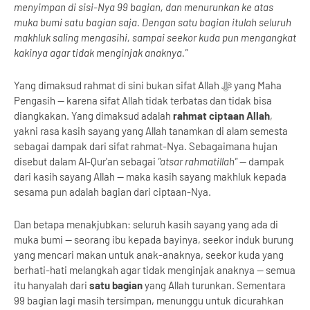
menyimpan di sisi-Nya 99 bagian, dan menurunkan ke atas
muka bumi satu bagian saja. Dengan satu bagian itulah seluruh
makhluk saling mengasihi, sampai seekor kuda pun mengangkat
kakinya agar tidak menginjak anaknya."
Yang dimaksud rahmat di sini bukan sifat Allah ﷻ yang Maha
Pengasih — karena sifat Allah tidak terbatas dan tidak bisa
diangkakan. Yang dimaksud adalah
rahmat ciptaan Allah
,
yakni rasa kasih sayang yang Allah tanamkan di alam semesta
sebagai dampak dari sifat rahmat-Nya. Sebagaimana hujan
disebut dalam Al-Qur'an sebagai
"atsar rahmatillah"
— dampak
dari kasih sayang Allah — maka kasih sayang makhluk kepada
sesama pun adalah bagian dari ciptaan-Nya.
Dan betapa menakjubkan: seluruh kasih sayang yang ada di
muka bumi — seorang ibu kepada bayinya, seekor induk burung
yang mencari makan untuk anak-anaknya, seekor kuda yang
berhati-hati melangkah agar tidak menginjak anaknya — semua
itu hanyalah dari
satu bagian
yang Allah turunkan. Sementara
99 bagian lagi masih tersimpan, menunggu untuk dicurahkan