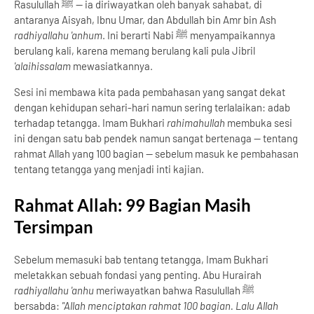
Rasulullah ﷺ — ia diriwayatkan oleh banyak sahabat, di
antaranya Aisyah, Ibnu Umar, dan Abdullah bin Amr bin Ash
radhiyallahu 'anhum
. Ini berarti Nabi ﷺ menyampaikannya
berulang kali, karena memang berulang kali pula Jibril
'alaihissalam
mewasiatkannya.
Sesi ini membawa kita pada pembahasan yang sangat dekat
dengan kehidupan sehari-hari namun sering terlalaikan: adab
terhadap tetangga. Imam Bukhari
rahimahullah
membuka sesi
ini dengan satu bab pendek namun sangat bertenaga — tentang
rahmat Allah yang 100 bagian — sebelum masuk ke pembahasan
tentang tetangga yang menjadi inti kajian.
Rahmat Allah: 99 Bagian Masih
Tersimpan
Sebelum memasuki bab tentang tetangga, Imam Bukhari
meletakkan sebuah fondasi yang penting. Abu Hurairah
radhiyallahu 'anhu
meriwayatkan bahwa Rasulullah ﷺ
bersabda:
"Allah menciptakan rahmat 100 bagian. Lalu Allah