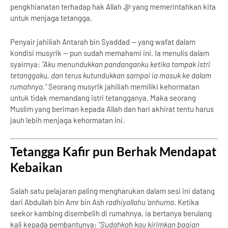
pengkhianatan terhadap hak Allah ﷻ yang memerintahkan kita
untuk menjaga tetangga.
Penyair jahiliah Antarah bin Syaddad — yang wafat dalam
kondisi musyrik — pun sudah memahami ini. Ia menulis dalam
syairnya:
"Aku menundukkan pandanganku ketika tampak istri
tetanggaku, dan terus kutundukkan sampai ia masuk ke dalam
rumahnya."
Seorang musyrik jahiliah memiliki kehormatan
untuk tidak memandang istri tetangganya. Maka seorang
Muslim yang beriman kepada Allah dan hari akhirat tentu harus
jauh lebih menjaga kehormatan ini.
Tetangga Kafir pun Berhak Mendapat
Kebaikan
Salah satu pelajaran paling mengharukan dalam sesi ini datang
dari Abdullah bin Amr bin Ash
radhiyallahu 'anhuma
. Ketika
seekor kambing disembelih di rumahnya, ia bertanya berulang
kali kepada pembantunya:
"Sudahkah kau kirimkan bagian