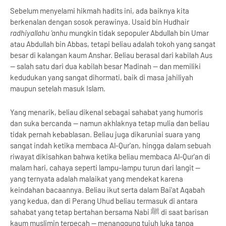
Sebelum menyelami hikmah hadits ini, ada baiknya kita
berkenalan dengan sosok perawinya. Usaid bin Hudhair
radhiyallahu 'anhu
mungkin tidak sepopuler Abdullah bin Umar
atau Abdullah bin Abbas, tetapi beliau adalah tokoh yang sangat
besar di kalangan kaum Anshar. Beliau berasal dari kabilah Aus
— salah satu dari dua kabilah besar Madinah — dan memiliki
kedudukan yang sangat dihormati, baik di masa jahiliyah
maupun setelah masuk Islam.
Yang menarik, beliau dikenal sebagai sahabat yang humoris
dan suka bercanda — namun akhlaknya tetap mulia dan beliau
tidak pernah kebablasan. Beliau juga dikaruniai suara yang
sangat indah ketika membaca Al-Qur'an, hingga dalam sebuah
riwayat dikisahkan bahwa ketika beliau membaca Al-Qur'an di
malam hari, cahaya seperti lampu-lampu turun dari langit —
yang ternyata adalah malaikat yang mendekat karena
keindahan bacaannya. Beliau ikut serta dalam Bai'at Aqabah
yang kedua, dan di Perang Uhud beliau termasuk di antara
sahabat yang tetap bertahan bersama Nabi ﷺ di saat barisan
kaum muslimin terpecah — menanggung tujuh luka tanpa