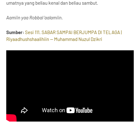
umatnya yang beliau kenal dan beliau sambut.
Aamiin yaa Robbal 'aalamiin.
Sumber:
Sesi 111. SABAR SAMPAI BERJUMPA DI TELAGA |
Riyaadhushshaalihiin — Muhammad Nuzul Dzikri