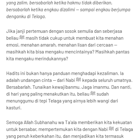
yang zalim, bersabarlah ketika hakmu tidak diberikan,
bersabarlah ketika engkau dizalimi — sampai engkau berjumpa
denganku di Telaga.
Jika janji pertemuan dengan sosok semulia dan seberjasa
beliau ﷺ masih tidak cukup untuk membuat kita menahan
emosi, menahan amarah, menahan lisan dari cercaan —
masihkah kita bisa mengaku mencintainya? Masihkah pantas
kita mengaku merindukannya?
Hadits ini bukan hanya panduan menghadapi kezaliman. Ia
adalah undangan cinta — dari Nabi ﷺ kepada seluruh umatnya.
Bersabarlah. Tunaikan kewajibanmu. Jaga imanmu. Dan nanti,
di hari yang paling menakutkan itu, beliau ﷺ sudah
menunggumu di tepi Telaga yang airnya lebih wangi dari
kasturi.
Semoga Allah Subhanahu wa Ta'ala memberikan kita kekuatan
untuk bersabar, mempertemukan kita dengan Nabi ﷺ di Telaga
yang penuh keberkahan itu, dan menjadikan kita termasuk