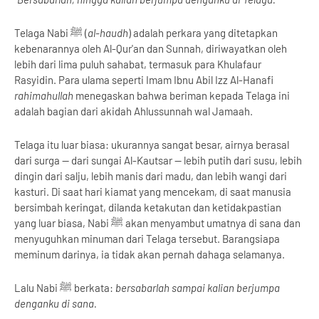
Telaga Nabi ﷺ (
al-haudh
) adalah perkara yang ditetapkan
kebenarannya oleh Al-Qur'an dan Sunnah, diriwayatkan oleh
lebih dari lima puluh sahabat, termasuk para Khulafaur
Rasyidin. Para ulama seperti Imam Ibnu Abil Izz Al-Hanafi
rahimahullah
menegaskan bahwa beriman kepada Telaga ini
adalah bagian dari akidah Ahlussunnah wal Jamaah.
Telaga itu luar biasa: ukurannya sangat besar, airnya berasal
dari surga — dari sungai Al-Kautsar — lebih putih dari susu, lebih
dingin dari salju, lebih manis dari madu, dan lebih wangi dari
kasturi. Di saat hari kiamat yang mencekam, di saat manusia
bersimbah keringat, dilanda ketakutan dan ketidakpastian
yang luar biasa, Nabi ﷺ akan menyambut umatnya di sana dan
menyuguhkan minuman dari Telaga tersebut. Barangsiapa
meminum darinya, ia tidak akan pernah dahaga selamanya.
Lalu Nabi ﷺ berkata:
bersabarlah sampai kalian berjumpa
denganku di sana.