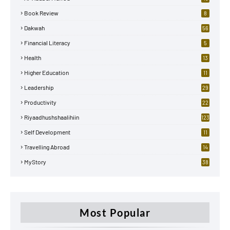
Book Review
8
Dakwah
56
Financial Literacy
5
Health
13
Higher Education
11
Leadership
29
Productivity
22
Riyaadhushshaalihiin
123
Self Development
11
Travelling Abroad
14
MyStory
38
Most Popular