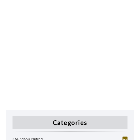
Categories
Al-Adabul Mufrod
43